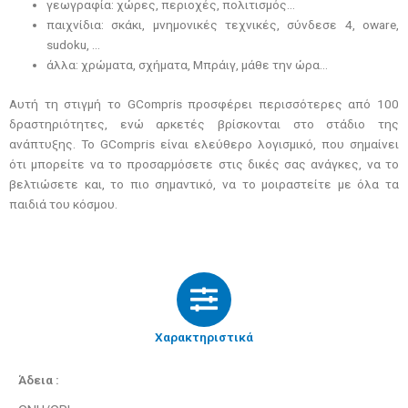
γεωγραφία: χώρες, περιοχές, πολιτισμός…
παιχνίδια: σκάκι, μνημονικές τεχνικές, σύνδεσε 4, oware,
sudoku, …
άλλα: χρώματα, σχήματα, Μπράιγ, μάθε την ώρα…
Αυτή τη στιγμή το GCompris προσφέρει περισσότερες από 100
δραστηριότητες, ενώ αρκετές βρίσκονται στο στάδιο της
ανάπτυξης. Το GCompris είναι ελεύθερο λογισμικό, που σημαίνει
ότι μπορείτε να το προσαρμόσετε στις δικές σας ανάγκες, να το
βελτιώσετε και, το πιο σημαντικό, να το μοιραστείτε με όλα τα
παιδιά του κόσμου.
Χαρακτηριστικά
Άδεια :