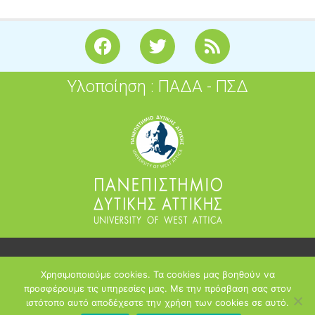
F
T
R
a
w
s
c
i
s
Υλοποίηση : ΠΑΔΑ - ΠΣΔ
e
t
b
t
o
e
o
r
k
2026
Χρησιμοποιούμε cookies. Τα cookies μας βοηθούν να
opensoft.sch.gr
προσφέρουμε τις υπηρεσίες μας. Με την πρόσβαση σας στον
ιστότοπο αυτό αποδέχεστε την χρήση των cookies σε αυτό.