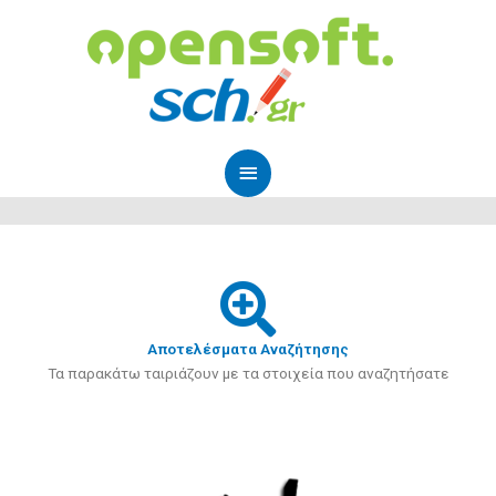
Μετάβαση
Κύριο
στο
Μενού
περιεχόμενο
Αποτελέσματα Αναζήτησης
Τα παρακάτω ταιριάζουν με τα στοιχεία που αναζητήσατε
Page
Page
Page