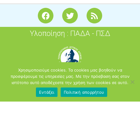
F
T
R
a
w
s
c
i
s
Υλοποίηση : ΠΑΔΑ - ΠΣΔ
e
t
b
t
o
e
o
r
k
Χρησιμοποιούμε cookies. Τα cookies μας βοηθούν να
προσφέρουμε τις υπηρεσίες μας. Με την πρόσβαση σας στον
ιστότοπο αυτό αποδέχεστε την χρήση των cookies σε αυτό.
Εντάξει
Πολιτική απορρήτου
2026
opensoft.sch.gr
Πανελλήνιο Σχολικό Δίκτυο