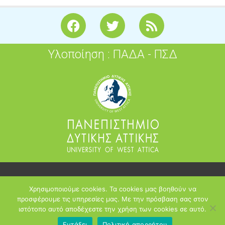
F
T
R
a
w
s
c
i
s
Υλοποίηση : ΠΑΔΑ - ΠΣΔ
e
t
b
t
o
e
o
r
k
2026
Χρησιμοποιούμε cookies. Τα cookies μας βοηθούν να
opensoft.sch.gr
προσφέρουμε τις υπηρεσίες μας. Με την πρόσβαση σας στον
ιστότοπο αυτό αποδέχεστε την χρήση των cookies σε αυτό.
Πανελλήνιο Σχολικό Δίκτυο
Εντάξει
Πολιτική απορρήτου