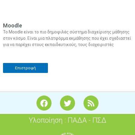
Moodle
Το Moodle είναι το πιο δημοφιλές σύστημα διαχείρισης μάθησης
στον κόσμο. Είναι μια πλατφόρμα εκμάθησης που έχει σχεδιαστεί
για να παρέχει στους εκπαιδευτικούς, τους διαχειριστές
Επιστροφή
F
T
R
a
w
s
c
i
s
Υλοποίηση : ΠΑΔΑ - ΠΣΔ
e
t
b
t