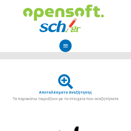
Μετάβαση
Κύριο
στο
Μενού
περιεχόμενο
Αποτελέσματα Αναζήτησης
Τα παρακάτω ταιριάζουν με τα στοιχεία που αναζητήσατε
Page
Page
Page