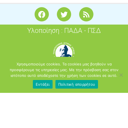
F
T
R
a
w
s
c
i
s
Υλοποίηση : ΠΑΔΑ - ΠΣΔ
e
t
b
t
o
e
o
r
k
Χρησιμοποιούμε cookies. Τα cookies μας βοηθούν να
προσφέρουμε τις υπηρεσίες μας. Με την πρόσβαση σας στον
ιστότοπο αυτό αποδέχεστε την χρήση των cookies σε αυτό.
Εντάξει
Πολιτική απορρήτου
2026
opensoft.sch.gr
Πανελλήνιο Σχολικό Δίκτυο