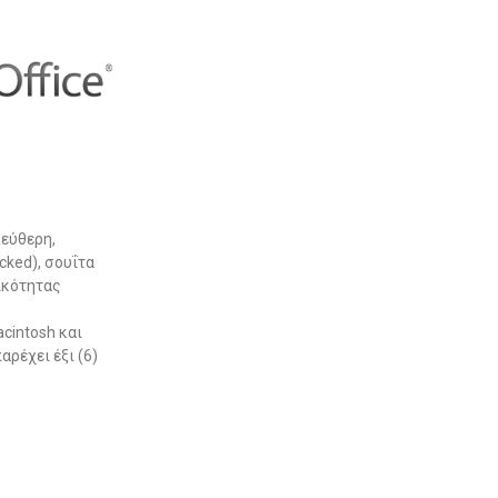
λεύθερη,
ked), σουΐτα
κότητας
cintosh και
αρέχει έξι (6)