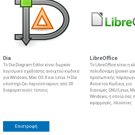
Dia
LibreOffice
Το Dia Diagram Editor είναι δωρεάν
To LibreOffice είναι η ε
λογισμικό σχεδίασης ανοιχτού κώδικα
πολυδύναμη (power-pac
για Windows, Mac OS X και Linux. Η Dia
προσωπικής παραγωγι
υποστηρίζει περισσότερους από 30
Ανοικτού Κώδικα, για
διαφορετικούς τύπους
διανομές GNU/Linux, Ma
Windows, η οποία σας π
εφαρμογές, πλούσιες
Επιστροφή