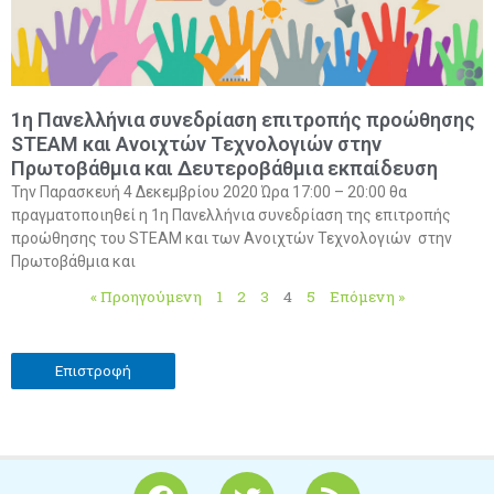
1η Πανελλήνια συνεδρίαση επιτροπής προώθησης
SΤEAM και Ανοιχτών Τεχνολογιών στην
Πρωτοβάθμια και Δευτεροβάθμια εκπαίδευση
Την Παρασκευή 4 Δεκεμβρίου 2020 Ώρα 17:00 – 20:00 θα
πραγματοποιηθεί η 1η Πανελλήνια συνεδρίαση της επιτροπής
προώθησης του SΤEAM και των Ανοιχτών Τεχνολογιών στην
Πρωτοβάθμια και
« Προηγούμενη
1
2
3
4
5
Επόμενη »
Επιστροφή
F
T
R