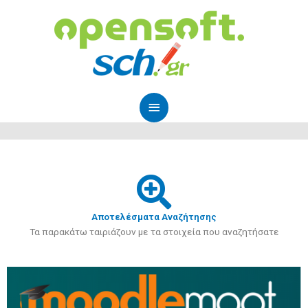
Μετάβαση
Κύριο
στο
Μενού
περιεχόμενο
Αποτελέσματα Αναζήτησης
Τα παρακάτω ταιριάζουν με τα στοιχεία που αναζητήσατε
Page
Page
Page
Page
Page