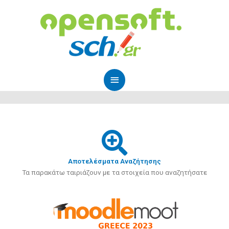
Μετάβαση
Κύριο
στο
Μενού
περιεχόμενο
Αποτελέσματα Αναζήτησης
Τα παρακάτω ταιριάζουν με τα στοιχεία που αναζητήσατε
Page
Page
Page
Page