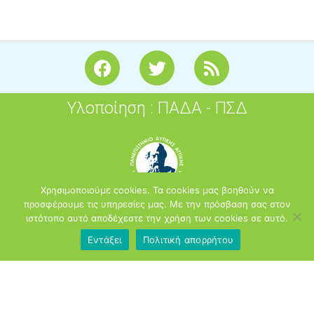
F
T
R
a
w
s
c
i
s
Υλοποίηση : ΠΑΔΑ - ΠΣΔ
e
t
b
t
o
e
o
r
k
Χρησιμοποιούμε cookies. Τα cookies μας βοηθούν να
προσφέρουμε τις υπηρεσίες μας. Με την πρόσβαση σας στον
ιστότοπο αυτό αποδέχεστε την χρήση των cookies σε αυτό.
Εντάξει
Πολιτική απορρήτου
2026
opensoft.sch.gr