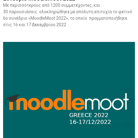
Με περισσότερους από 1200 συμμετέχοντες, και
30 παρουσιάσεις ολοκληρώθηκε με απόλυτη επιτυχία το φετινό
6ο συνέδριο «MoodleMoot 2022», το οποίο πραγματοποιήθηκε
στις 16 και 17 Δεκεμβρίου 2022