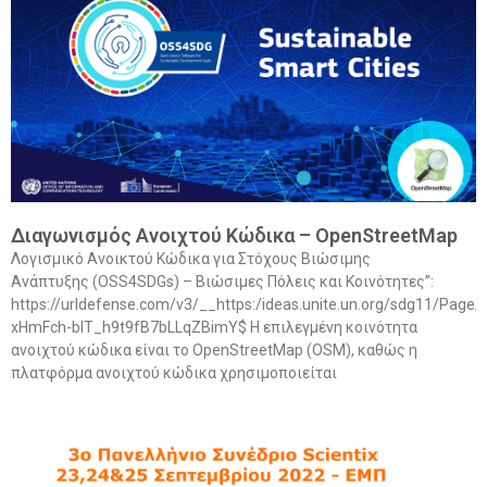
Διαγωνισμός Ανοιχτού Κώδικα – OpenStreetMap
Λογισμικό Ανοικτού Κώδικα για Στόχους Βιώσιμης
Ανάπτυξης (OSS4SDGs) – Βιώσιμες Πόλεις και Κοινότητες”:
https://urldefense.com/v3/__https:/ideas.unite.un.org/sdg1
xHmFch-blT_h9t9fB7bLLqZBimY$ Η επιλεγμένη κοινότητα
ανοιχτού κώδικα είναι το OpenStreetMap (OSM), καθώς η
πλατφόρμα ανοιχτού κώδικα χρησιμοποιείται