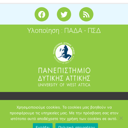
F
T
R
a
w
s
c
i
s
Υλοποίηση : ΠΑΔΑ - ΠΣΔ
e
t
b
t
o
e
o
r
k
2026
Χρησιμοποιούμε cookies. Τα cookies μας βοηθούν να
opensoft.sch.gr
προσφέρουμε τις υπηρεσίες μας. Με την πρόσβαση σας στον
ιστότοπο αυτό αποδέχεστε την χρήση των cookies σε αυτό.
Πανελλήνιο Σχολικό Δίκτυο
Εντάξει
Πολιτική απορρήτου