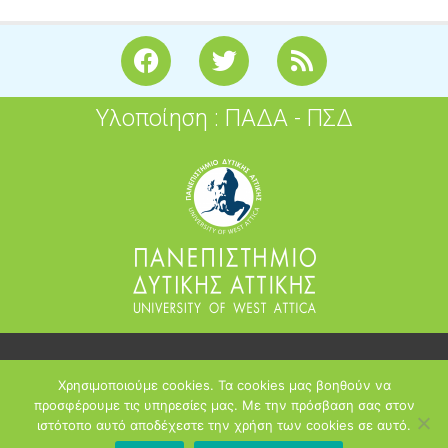
F
T
R
a
w
s
c
i
s
Υλοποίηση : ΠΑΔΑ - ΠΣΔ
e
t
b
t
o
e
o
r
k
2026
Χρησιμοποιούμε cookies. Τα cookies μας βοηθούν να
opensoft.sch.gr
προσφέρουμε τις υπηρεσίες μας. Με την πρόσβαση σας στον
ιστότοπο αυτό αποδέχεστε την χρήση των cookies σε αυτό.
Πανελλήνιο Σχολικό Δίκτυο