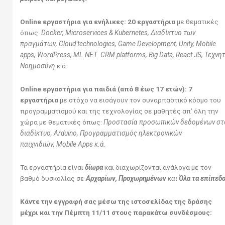
Online
εργαστήρια για ενήλικες:
20 εργαστήρια
με θεματικές
όπως:
Docker
,
Microservices
&
Kubernetes
, Διαδίκτυο των
πραγμάτων,
Cloud technologies
,
Game Development
,
Unity
, Μ
obile
apps
,
WordPress
,
ML
.
NET
.
CRM platforms
,
Big Data
,
React JS
, Τεχνη
Νοημοσύνη
κ.ά.
Online
εργαστήρια για παιδιά (από 8 έως 17 ετών): 7
εργαστήρια
με στόχο να εισάγουν τον συναρπαστικό κόσμο του
προγραμματισμού και της τεχνολογίας σε μαθητές απ’ όλη την
χώρα με θεματικές όπως:
Προστασία προσωπικών δεδομένων στ
διαδίκτυο,
Arduino
, Προγραμματισμός ηλεκτρονικών
παιχνιδιών,
Mobile Apps
κ.ά.
Τα εργαστήρια είναι
δίωρα
και διαχωρίζονται ανάλογα με τον
βαθμό δυσκολίας σε
Αρχαρίων, Προχωρημένων
και
Όλα τα επίπεδα
Κάντε την εγγραφή σας μέσω της ιστοσελίδας της δράσης
μέχρι και την Πέμπτη 11/11 στους παρακάτω συνδέσμους: