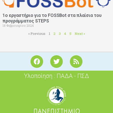
1ο εργαστήριο για το FOSSBot στα πλαίσια του
προγράμματος STEPS
18 Φεβρουαρίου 2024
« Previous
1
2
3
4
5
Next »
F
T
R
a
w
s
c
i
s
Υλοποίηση : ΠΑΔΑ - ΠΣΔ
e
t
b
t
o
e
o
r
k