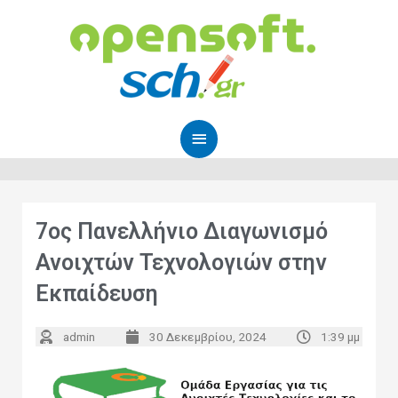
Μετάβαση
Κύριο
στο
Μενού
περιεχόμενο
7ος Πανελλήνιο Διαγωνισμό
Ανοιχτών Τεχνολογιών στην
Εκπαίδευση
admin
30 Δεκεμβρίου, 2024
1:39 μμ