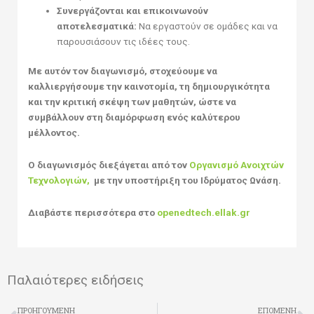
Συνεργάζονται και επικοινωνούν
αποτελεσματικά:
Να εργαστούν σε ομάδες και να
παρουσιάσουν τις ιδέες τους.
Με αυτόν τον διαγωνισμό, στοχεύουμε να
καλλιεργήσουμε την καινοτομία, τη δημιουργικότητα
και την κριτική σκέψη των μαθητών, ώστε να
συμβάλλουν στη διαμόρφωση ενός καλύτερου
μέλλοντος.
Ο διαγωνισμός διεξάγεται από τον
Οργανισμό Ανοιχτών
Τεχνολογιών,
με την υποστήριξη του Ιδρύματος Ωνάση.
Διαβάστε περισσότερα στο
openedtech.ellak.gr
Παλαιότερες ειδήσεις
Prev
N
ΠΡΟΗΓΟΎΜΕΝΗ
ΕΠΌΜΕΝΗ