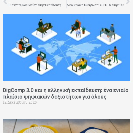
Η Τεχνητή Νοημοσύνη στην Εκπαίδευση – Διαμορφώνοντας τα σχολεία του μέλλοντος
Διαδικτυακή Εκδήλωση: «S.T.E.P.S. στην Τάξη: Οδηγός Εκπαιδευτικής Ρομποτικής για Εκπαιδευτές»
Page
Page
Page
Page
Page
DigComp 3.0 και η ελληνική εκπαίδευση: ένα ενιαίο
πλαίσιο ψηφιακών δεξιοτήτων για όλους
12 Δεκεμβρίου 2025