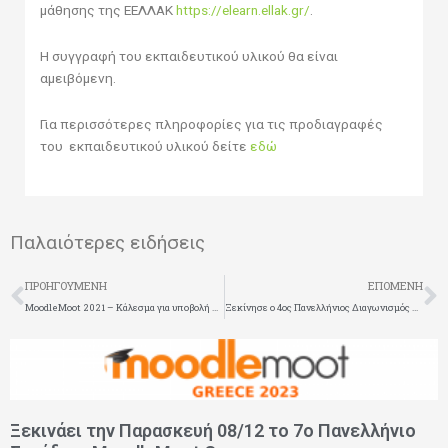
μάθησης της ΕΕΛΛΑΚ
https://elearn.ellak.gr/
.
Η συγγραφή του εκπαιδευτικού υλικού θα είναι
αμειβόμενη.
Για περισσότερες πληροφορίες για τις προδιαγραφές
του εκπαιδευτικού υλικού δείτε
εδώ
Παλαιότερες ειδήσεις
Prev
N
ΠΡΟΗΓΟΎΜΕΝΗ
ΕΠΌΜΕΝΗ
MoodleMoot 2021 – Κάλεσμα για υποβολή παρουσιάσεων
Ξεκίνησε ο 4ος Πανελλήνιος Διαγωνισμός Ανοιχτών Τεχνολογιών στην Εκπαίδευση- Κάλεσμα για συμμετοχή
Page
Page
Page
Page
Page
Ξεκινάει την Παρασκευή 08/12 το 7ο Πανελλήνιο