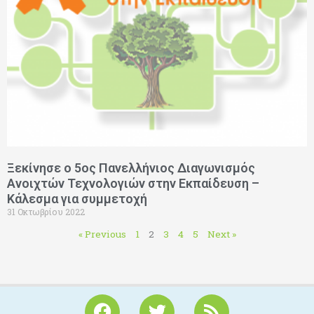
Ξεκίνησε ο 5ος Πανελλήνιος Διαγωνισμός
Ανοιχτών Τεχνολογιών στην Εκπαίδευση –
Κάλεσμα για συμμετοχή
31 Οκτωβρίου 2022
« Previous
1
2
3
4
5
Next »
F
T
R