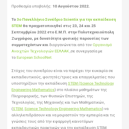
Προθεσμία υποβολής:
10 Αυγούστου 2022.
Το
3o Πανελλήνιο Συνέδριο Scientix για την εκπαίδευση
STEM
θα πραγματοποιηθεί στις 23, 24 και 25
Σεπτεμβρίου 2022 στο Ε.Μ.Π. στην Πολυτεχνειούπολη
Ζωγράφου, με δυνατότητα φυσικής παρουσίας των
συμμετεχόντων και
διοργανώνεται από τον
Οργανισμό
Ανοιχτών Τεχνολογιών ΕΕΛΛΑΚ
,σε συνεργασία με
το
European SchoolNet.
Στόχος του συνεδρίου είναι να παρέχει την ευκαιρία σε
εκπαιδευτικούς, φοιτητές/τριες και επαγγελματίες που
υποστηρίζουν την εκπαίδευση
STEM (Science Technology
Engineering Mathematics
) στο πλαίσιο μαθημάτων της
Πληροφορικής, των Φυσικών Επιστημών, της
Τεχνολογίας, της Μηχανικής και των Μαθηματικών,
(
STEM
,
Science Technology Engineering Mathematics
) να
αλληλεπιδράσουν και να μοιραστούν την εμπειρία και τις
γνώσεις τους από την εφαρμογή καινοτόμων
εκπαιδευτικών πρακτικών για την εκπαίδευση STEM.