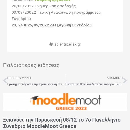
20/08/2022 Ενημέρωση αποδοχής
03/09/20022 Τελική Ανακοίνωση προγράμματος
Συνεδρίου
23, 24 & 25/09/2022 Διεξαγωγή Συνεδρίου
scientix.ellak.gr
Παλαιότερες ειδήσεις
Prev
N
ΠΡΟΗΓΟΎΜΕΝΗ
ΕΠΌΜΕΝΗ
Ερωτηματολόγιο για την προτεινόμενη θεματική του 5ου Πανελλήνιου Διαγωνισμού Ανοιχτών Τεχνολογιών στην Εκπαίδευση: ΠΡΑΣΙΝΗ ΟΙΚΟΝΟΜΙΑ ΚΑΙ ΑΝΑΠΤΥΞΗ
Πρόγραμμα 3ου Πανελληνίου Συνεδρίου Scientix για την εκπαίδευση STEM
Page
Page
Page
Page
Page
Ξεκινάει την Παρασκευή 08/12 το 7ο Πανελλήνιο
Συνέδριο MoodleMoot Greece