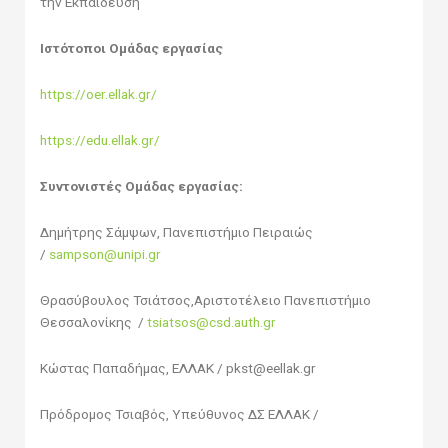
την Εκπαίδευση
Ιστότοποι Ομάδας εργασίας
https://oer.ellak.gr/
https://edu.ellak.gr/
Συντονιστές Ομάδας εργασίας:
Δημήτρης Σάμψων, Πανεπιστήμιο Πειραιώς
/
sampson@unipi.gr
Θρασύβουλος Τσιάτσος,Αριστοτέλειο Πανεπιστήμιο
Θεσσαλονίκης /
tsiatsos@csd.auth.gr
Κώστας Παπαδήμας, ΕΛΛΑΚ / pkst@eellak.gr
Πρόδρομος Τσιαβός, Υπεύθυνος ΔΣ ΕΛΛΑΚ /