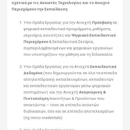
σχετικά με τις Ανοικτές Τεχνολογίες και το Ανοιχτό
Περιεχόμενο την Εκπαίδευση
Υπο-Ομάδα Εργασίας για την Ανοιχτή
Πρόσβαση
σε
ψηφιακά εκπαιδευτικά προγράμματα, μαθήματα,
σεμινάρια, κοινότητες και
Ψηφιακό Εκπαιδευτικό
Περιεχόμενο
& Εκπαιδευτικά Σενάρια,
συμπεριλαμβανομένων και ψηφιακών εργαλείων
που υποστηρίζουν την μάθηση και τη διδασκαλία
Υπο-Ομάδα Εργασίας για τα Ανοιχτά
Εκπαιδευτικά
Δεδομένα
(που δημιουργούνται σε όλα τα επίπεδα
αλληλεπίδρασης εκπαιδευομένων, εκπαιδευτών
και εκπαιδευτικών οργανισμών μέσω ψηφιακών
συστημάτων) και την Ανοιχτή
Αναγνώριση &
Πιστοποίηση
Ικανοτήτων & Προσόντων που
αποκτώνται – τόσο σε επίπεδο ανοικτών
διαδικασιών, όσο και σε επίπεδο αποτελεσμάτων
(πχ micro-credentials)
Υπο-Ομάδα Εργασίας για τις