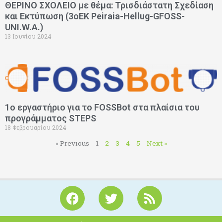
ΘΕΡΙΝΟ ΣΧΟΛΕΙΟ με θέμα: Τρισδιάστατη Σχεδίαση
και Εκτύπωση (3oEK Peiraia-Hellug-GFOSS-
UNI.W.A.)
13 Ιουνίου 2024
1ο εργαστήριο για το FOSSBot στα πλαίσια του
προγράμματος STEPS
18 Φεβρουαρίου 2024
« Previous
1
2
3
4
5
Next »
F
T
R
a
w
s
c
i
s